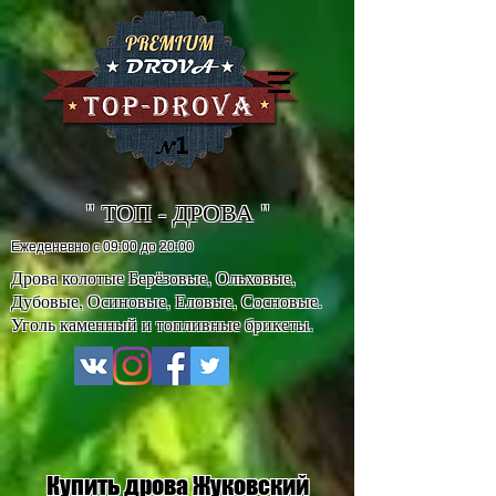
" ТОП - ДРОВА "
Ежеденевно с 09:00 до 20:00
Дрова колотые Берёзовые, Ольховые,
Дубовые, Осиновые, Еловые, Сосновые.
Уголь каменный и топливные брикеты.
Купить дрова Жуковский