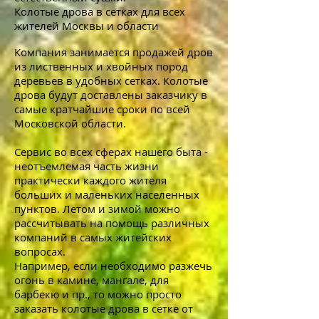
Колотые дрова в сетках для всех
жителей Москвы и области
Компания занимается продажей дров
из лиственных и хвойных пород
деревьев в удобных сетках. Колотые
дрова будут доставлены заказчику в
самые кратчайшие сроки по всей
Московской области.
Сервис во всех сферах нашего быта -
неотъемлемая часть жизни
практически каждого жителя
больших и маленьких населенных
пунктов. Летом и зимой можно
рассчитывать на помощь различных
компаний в самых житейских
вопросах.
Например, если необходимо разжечь
огонь в камине, мангале, для
барбекю и пр., то можно п
росто
заказать колотые дрова в сетке от