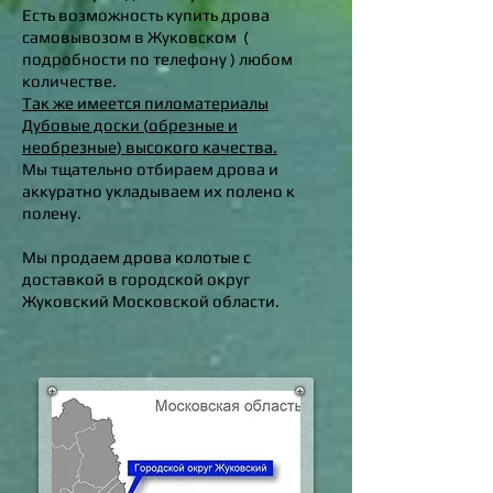
Есть возможность купить дрова
самовывозом
в Жуковском (
подробности по телефону ) любом
количестве.
Так же имеется пиломатериалы
Дубовые доски (
обрезные и
необрезные
) высокого качества.
Мы тщательно отбираем дрова и
аккуратно укладываем их полено к
полену.
Мы продаем дрова колотые с
доставкой в городской округ
Жуковский Московской области.