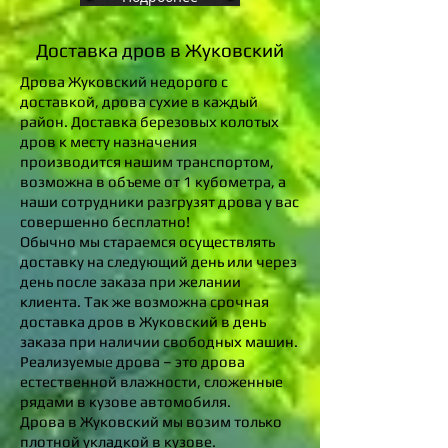
Доставка дров в Жуковский
Дрова Жуковский недорого с
доставкой, дрова сухие в каждый
район. Доставка березовых колотых
дров к месту назначения
производится нашим транспортом,
возможна в объеме от 1 кубометра, а
наши сотрудники разгрузят дрова у вас
совершенно бесплатно!
Обычно мы стараемся осуществлять
доставку на следующий день или через
день после заказа при желании
клиента. Так же возможна срочная
доставка дров в Жуковский в день
заказа при наличии свободных машин.
Реализуемые дрова – это дрова
естественной влажности, сложенные
рядами в кузове автомобиля.
Дрова в Жуковский мы возим только
плотной укладкой в кузове.