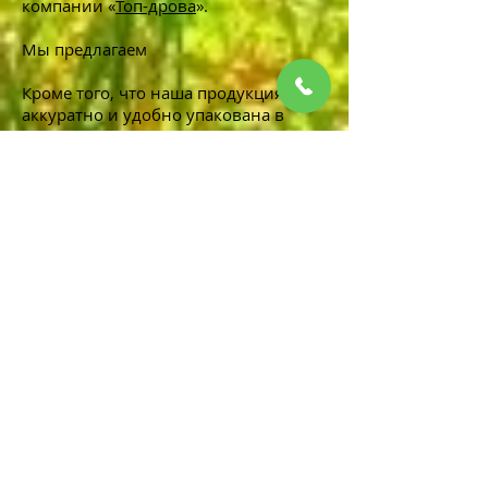
компании «
Топ-дрова
».
Мы предлагаем
Кроме того, что наша продукция
аккуратно и удобно упакована в
специальный паковочный материал:
она имеет стандартный размер (до
40 см);
хорошо высушена путем
естественной или камерной сушки;
может быть колота с учетом
нестандартных размеров по
индивидуальному предпочтению
заказчика;
возможна доставка по Москве и
области.
Наши колотые дрова быстро
загораются и весело потрескивают,
не доставляя особых хлопот
пользователю. Их неповторимый
древесный аромат напоминает запах