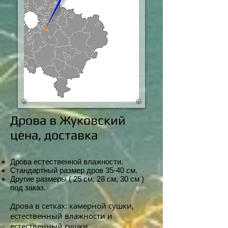
Дрова в Жуковский
цен
а,
доставка
Дрова естественной влажности.
Стандартный размер дров 35-4
0 см.
Другие размеры ( 25 см, 28 см, 30 см )
под заказ.
Дрова в сетках: камерной сушки,
естественный влажности и
естественный сушки.