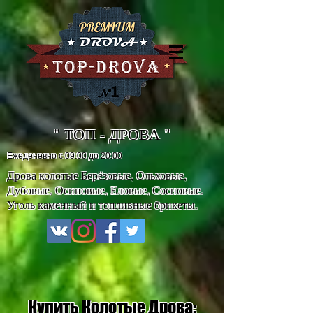
" ТОП - ДРОВА "
Ежеденевно с 09:00 до 20:00
Дрова колотые Берёзовые, Ольховые,
Дубовые, Осиновые, Еловые, Сосновые.
Уголь каменный и топливные брикеты.
Купить Колотые Дрова: