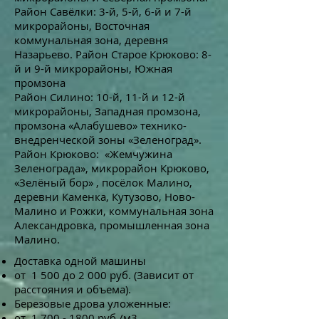
Район Савёлки: 3-й, 5-й, 6-й и 7-й
микрорайоны, Восточная
коммунальная зона, деревня
Назарьево. Район Старое Крюково: 8-
й и 9-й микрорайоны, Южная
промзона
Район Силино: 10-й, 11-й и 12-й
микрорайоны, Западная промзона,
промзона «Алабушево» технико-
внедренческой зоны «Зеленоград».
Район Крюково: «Жемчужина
Зеленограда», микрорайон Крюково,
«Зелёный бор» , посёлок Малино,
деревни Каменка, Кутузово, Ново-
Малино и Рожки, коммунальная зона
Александровка, промышленная зона
Малино.
Доставка одной машины
от 1 500 до 2 000 руб. (Зависит от
расстояния и объема).
Березовые дрова уложенные:
от
1 700 - 1800
руб./м3