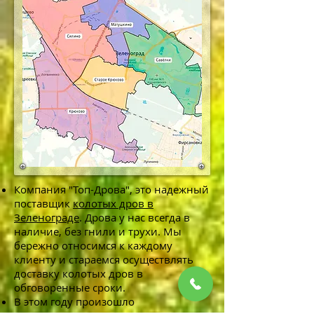
Компания "Топ-Дрова", это надежный
поставщик
колотых дров в
Зеленограде
. Дрова у нас всегда в
наличие, без гнили и трухи. Мы
бережно относимся к каждому
клиенту и стараемся осуществлять
доставку колотых дров в
обговоренные сроки.
В этом году произошло