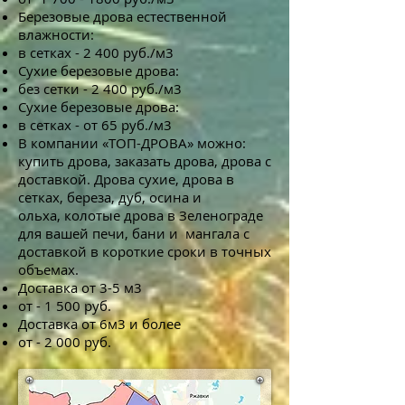
Березовые дрова естественной
влажности:
в сетках - 2 400 руб./м3
Сухие березовые дрова:
без сетки - 2 400 руб./м3
Сухие березовые дрова:
в сетках - от 65 руб./м3
В компании «ТОП-ДРОВА» можно:
купить дрова, заказать дрова, дрова с
доставкой. Дрова сухие, дрова в
сетках, береза, дуб, осина и
ольха, колотые дрова в Зеленограде
для вашей печи, бани и мангала с
доставкой в короткие сроки в точных
объемах.
Доставка от 3-5 м3
от - 1 500 руб.
Доставка от 6м3 и более
от - 2 000 руб.