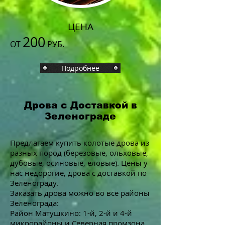
ЦЕНА
200
ОТ
РУБ.
Подробнее
Дрова с Доставкой в
Зеленограде
Предлагаем купить колотые дрова из
разных пород (березовые, ольховые,
дубовые, осиновые, еловые). Цены у
нас недорогие, дрова с доставкой по
Зеленограду.
Заказать дрова можно во все районы
Зеленограда:
Район Матушкино: 1-й, 2-й и 4-й
микрорайоны и Северная промзона.