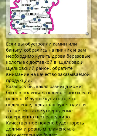
Если вы обустроили камин или
баньку, собрались на пикник и вам
необходимо купить дрова березовые
колотые с доставкой в Щелково и
Щелковский район, обратите
внимание на качество заказываемой
продукции.
Казалось бы, какая разница может
быть в поленьях: полено – оно и есть
полено. И лучше купить то, что
подешевле, ведь толк будет один и
тот же. Но такое утверждение
совершенно несправедливо.
Качественное полено будет гореть
долгим и ровным пламенем, а
некачественное будет: