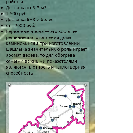
районы.
Доставка от 3-5 м3
1 500 руб.
Доставка 6м3 и более
от - 2000 руб.
Березовые дрова — это хорошее
решение для отопления дома
камином. Если при изготовлении
шашлыка значительную роль играет
аромат дерева, то для обогрева
самыми важными показателями
являются плотность и теплотворная
способность.