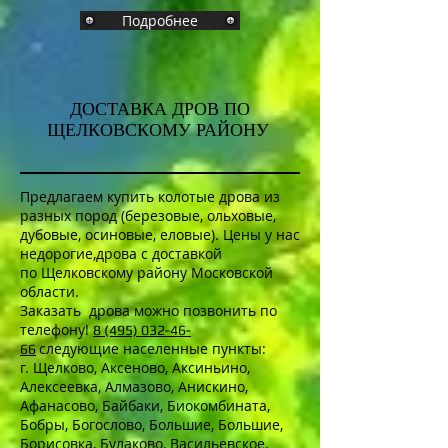
Подробнее
ДОСТАВКА ДРОВ ПО
ЩЕЛКОВСКОМУ РАЙОНУ
Предлагаем купить колотые дрова из
разных пород (березовые, ольховые,
дубовые, осиновые, еловые). Цены у нас
недорогие,дрова с доставкой
по Щелковскому району Московской
области.
Заказать дрова можно позвонить по
телефону!
8 (495) 032-46-
следующие населенные пункты:​
66
г. Щелково, Аксеново, Аксиньино,
Алексеевка, Алмазово, Анискино,
Афанасово, Байбаки, Биокомбината,
Бобры, Богослово, Большие, Большие,
Борисовка, Булаково, Васильевское,