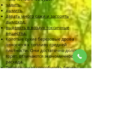
чадить,
дымить,
давать много сажи и засорять
дымоход,
выделять в воздух токсичные
вещества.
Колотые сухие березовые дрова
относятся к топливу средней
плотности. Они достаточно долго
горят, отличаются экономичностью
расхода.
Теплотворная способность березы —
1900 кВт*ч/м3, или
6 840 000
кДж/
м3. Стоит заметить, что такая
древесина является ценным
материалом и по другой причине.
Компания "
Топ-Дрова
", это надежный
поставщик колотых дров в
Щелковском районе и город
Щелково. Дрова у нас всегда в
наличие, без гнили и трухи. Мы
бережно относимся к каждому