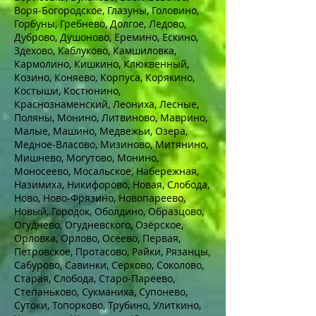
Воря-Богородское, Глазуны, Головино,
Горбуны, Гребнево, Долгое, Ледово,
Дуброво, Душоново, Еремино, Ескино,
Здехово, Каблуково, Камшиловка,
Кармолино, Кишкино, Клюквенный,
Козино, Коняево, Корпуса, Корякино,
Костыши, Костюнино,
Краснознаменский, Леониха, Лесные,
Поляны, Монино, Литвиново, Маврино,
Малые, Машино, Медвежьи, Озера,
Медное-Власово, Мизиново, Митянино,
Мишнево, Могутово, Монино,
Моносеево, Мосальское, Набережная,
Назимиха, Никифорово, Новая, Слобода,
Ново, Ново-Фрязино, Новопареево,
Новый, Городок, Оболдино, Образцово,
Огуднево, Огудневского, Озёрское,
Орловка, Орлово, Осеево, Первая,
Петровское, Протасово, Райки, Рязанцы,
Сабурово, Савинки, Серково, Соколово,
Старая, Слобода, Старо-Пареево,
Степаньково, Сукманиха, Супонево,
Сутоки, Топорково, Трубино, Улиткино,