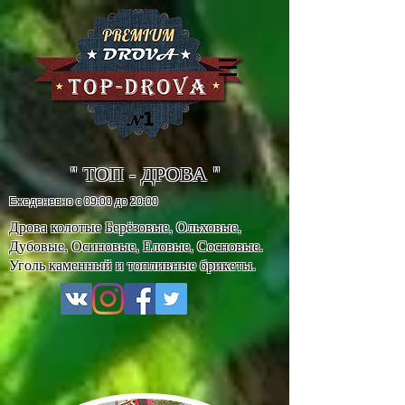
" ТОП - ДРОВА "
Ежеденевно с 09:00 до 20:00
Дрова колотые Берёзовые, Ольховые,
Дубовые, Осиновые, Еловые, Сосновые.
Уголь каменный и топливные брикеты.