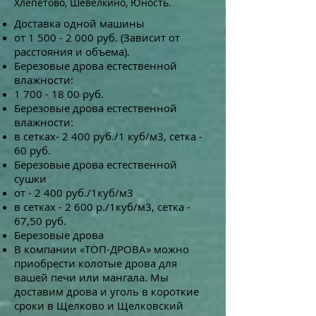
Хлепетово, Шевелкино, Юность.
Доставка одной машины
от
1 500 - 2 000
руб. (Зависит от
расстояния и объема).
Березовые дрова естественной
влажности:
1 700 - 18 00
руб.
Березовые дрова естественной
влажности:
в сетках- 2 400 руб./1 куб/м3, сетка -
60 руб.
Березовые дрова естественной
сушки
от - 2 400 руб./1куб/м3
в сетках - 2 600 р./1куб/м3, сетка -
67,50 руб.
Березовые дрова
В компании «ТОП-ДРОВА» можно
приобрести колотые дрова для
вашей печи или мангала. Мы
доставим дрова и уголь в короткие
сроки в Щелково и Щелковский